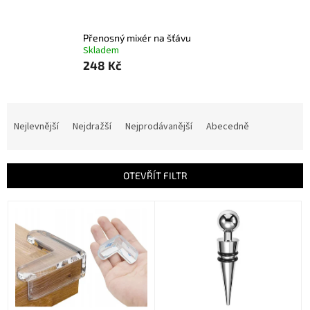
Přenosný mixér na šťávu
Skladem
248 Kč
Ř
a
Nejlevnější
Nejdražší
Nejprodávanější
Abecedně
z
e
n
OTEVŘÍT FILTR
í
p
V
r
ý
o
p
d
i
u
s
k
p
t
r
ů