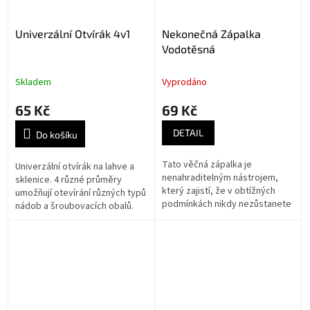
Univerzální Otvírák 4v1
Nekonečná Zápalka
Vodotěsná
Skladem
Vyprodáno
65 Kč
69 Kč
DETAIL
Do košíku
Tato věčná zápalka je
Univerzální otvírák na lahve a
nenahraditelným nástrojem,
sklenice. 4 různé průměry
který zajistí, že v obtížných
umožňují otevírání různých typů
podmínkách nikdy nezůstanete
nádob a šroubovacích obalů.
bez ohně. Vybavený těsněním
Nezbytná součást každé
zabraňujícím úniku benzínu a
kuchyně!
kovovou...