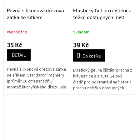
Pevná silikonová dřezová
Elastický Gel pro čištění z
zátka se sítkem
těžko dostupných míst
Vyprodáno
Skladem
35 Kč
39 Kč
DETAIL
Do košíku
Pevná silikonová dřezová zátka
Elastický gel na čištění prachu z
se sítkem. Standardní rozměry
klávesnice a z auta Gelový
(průměr 10 cm) usnadňují
čistič pro odstranění nečistot a
montáž kuchyňského dřezu, ale
prachu z těžko dostupných
také k odtoku v umyvadle nebo
míst
vaně. Vhodné pro odtokové...