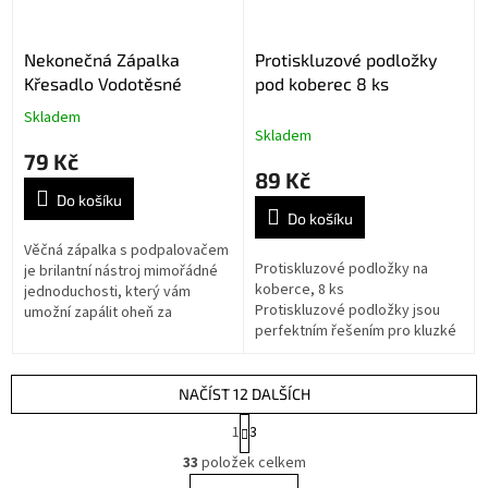
Nekonečná Zápalka
Protiskluzové podložky
Křesadlo Vodotěsné
pod koberec 8 ks
Skladem
Průměrné
Skladem
hodnocení
79 Kč
produktu
89 Kč
je
Do košíku
5,0
Do košíku
z
5
Věčná zápalka s podpalovačem
hvězdiček.
Protiskluzové podložky na
je brilantní nástroj mimořádné
koberce, 8 ks
jednoduchosti, který vám
Protiskluzové podložky jsou
umožní zapálit oheň za
perfektním řešením pro kluzké
jakýchkoliv podmínek.
povrchy v celém domě.
Voděodolný a vybavený
hořčíkovou tyčí je...
NAČÍST 12 DALŠÍCH
S
1
3
t
O
r
33
položek celkem
v
á