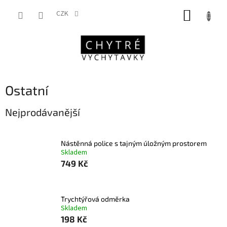
Přejít
NÁKUP
na
CZK
obsah
KOŠÍK
Ostatní
Nejprodávanější
Nástěnná police s tajným úložným prostorem
Skladem
749 Kč
Trychtýřová odměrka
Skladem
198 Kč