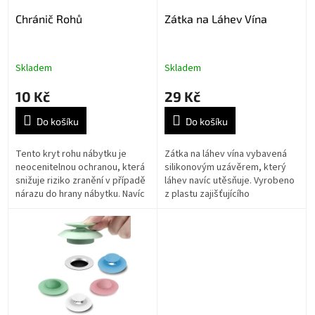
o
Chránič Rohů
Zátka na Láhev Vína
d
u
k
t
Skladem
Skladem
ů
10 Kč
29 Kč
Do košíku
Do košíku
Tento kryt rohu nábytku je
Zátka na láhev vína vybavená
neocenitelnou ochranou, která
silikonovým uzávěrem, který
snižuje riziko zranění v případě
láhev navíc utěsňuje. Vyrobeno
nárazu do hrany nábytku. Navíc
z plastu zajišťujícího
účinně chrání hrany nábytku
dlouhodobé používání.
před poškozením. Díky...