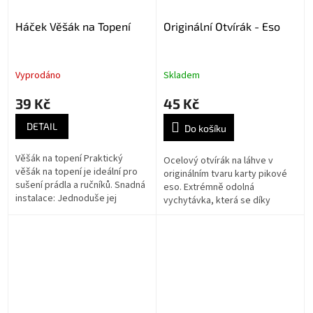
Háček Věšák na Topení
Originální Otvírák - Eso
Vyprodáno
Skladem
39 Kč
45 Kč
DETAIL
Do košíku
Věšák na topení Praktický
Ocelový otvírák na láhve v
věšák na topení je ideální pro
originálním tvaru karty pikové
sušení prádla a ručníků. Snadná
eso. Extrémně odolná
instalace: Jednoduše jej
vychytávka, která se díky
zavěsíte na topení bez potřeby
kompaktní velikosti snadno
nářadí. Univerzální...
vejde do vaší peněženky.
Ideální jako malý...