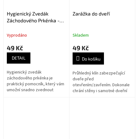
Hygienický Zvedák
Zarážka do dveří
Záchodového Prkénka -
Bílý
Vyprodáno
Skladem
49 Kč
49 Kč
DETAIL
Do košíku
Hygienický zvedák
Průhledný klín zabezpečující
záchodového prkénka je
dveře před
praktický pomocník, který vám
otevřením/zavřením. Dokonale
umožní snadno zvednout
chrání stěny i samotné dveřní
prkénko, bez nutnosti se jej
křídlo před náhodným
fyzicky dotýkat. Tento produkt
poškozením a otlučením.
si oblíbíte díky jeho...
Zarážka je vyrobena z
pružného...