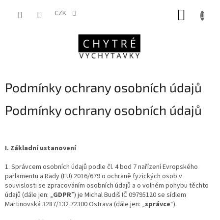
Přejít
NÁKUP
na
CZK
obsah
KOŠÍK
Podmínky ochrany osobních údajů
Podmínky ochrany osobních údajů
I.
Základní ustanovení
1. Správcem osobních údajů podle čl. 4 bod 7 nařízení Evropského
parlamentu a Rady (EU) 2016/679 o ochraně fyzických osob v
souvislosti se zpracováním osobních údajů a o volném pohybu těchto
údajů (dále jen: „
GDPR
”) je Michal Budiš IČ 09795120 se sídlem
Martinovská 3287/132 72300 Ostrava (dále jen: „
správce
“).