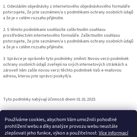
1. Odesláním objednávky z internetového objednávkového formuláře
potvrzujete, že jste seznámen/a s podmínkami ochrany osobních údajů
a že je v celém rozsahu přijímáte.
2. S těmito podmínkami souhlasíte zaškrtnutím souhlasu
prostřednictvím internetového formuláře. Zaškrtnutím souhlasu
potvrzujete, že jste seznámen/a s podmínkami ochrany osobních údajů
a že je v celém rozsahu přijímáte.
3. Správce je oprávněn tyto podmínky změnit. Novou verzi podmínek
ochrany osobních údajů zveřejní na svých internetových stránkách a
zároveň Vám zašle novou verzi těchto podmínek Vaši e-mailovou
adresu, kterou jste správci poskytl/a.
Tyto podmínky nabývají účinnosti dnem 01.01.2025.
Z
á
Používáme cookies, abychom Vám umožnili pohodlné
p
prohlížení webu a díky analýze provozu webu neustále
a
zlepšovali jeho funkce, výkon a použitelnost.
Více informací