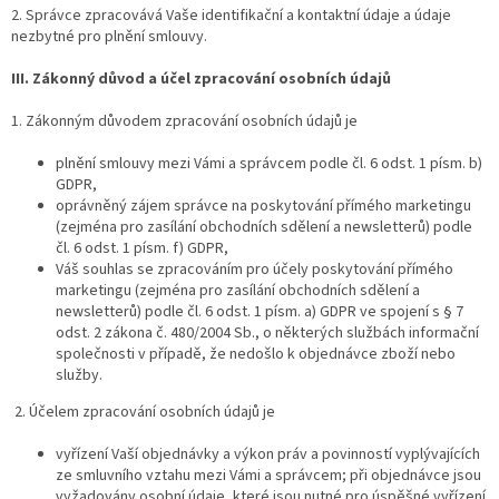
2. Správce zpracovává Vaše identifikační a kontaktní údaje a údaje
nezbytné pro plnění smlouvy.
III.
Zákonný důvod a účel zpracování osobních údajů
1. Zákonným důvodem zpracování osobních údajů je
plnění smlouvy mezi Vámi a správcem podle čl. 6 odst. 1 písm. b)
GDPR,
oprávněný zájem správce na poskytování přímého marketingu
(zejména pro zasílání obchodních sdělení a newsletterů) podle
čl. 6 odst. 1 písm. f) GDPR,
Váš souhlas se zpracováním pro účely poskytování přímého
marketingu (zejména pro zasílání obchodních sdělení a
newsletterů) podle čl. 6 odst. 1 písm. a) GDPR ve spojení s § 7
odst. 2 zákona č. 480/2004 Sb., o některých službách informační
společnosti v případě, že nedošlo k objednávce zboží nebo
služby.
2. Účelem zpracování osobních údajů je
vyřízení Vaší objednávky a výkon práv a povinností vyplývajících
ze smluvního vztahu mezi Vámi a správcem; při objednávce jsou
vyžadovány osobní údaje, které jsou nutné pro úspěšné vyřízení