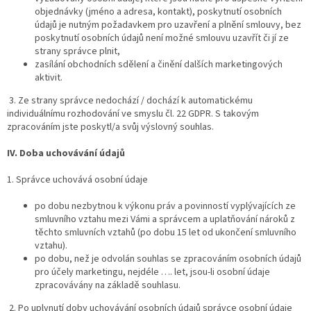
objednávky (jméno a adresa, kontakt), poskytnutí osobních
údajů je nutným požadavkem pro uzavření a plnění smlouvy, bez
poskytnutí osobních údajů není možné smlouvu uzavřít či jí ze
strany správce plnit,
zasílání obchodních sdělení a činění dalších marketingových
aktivit.
3. Ze strany správce nedochází / dochází k automatickému
individuálnímu rozhodování ve smyslu čl. 22 GDPR. S takovým
zpracováním jste poskytl/a svůj výslovný souhlas.
IV.
Doba uchovávání údajů
1. Správce uchovává osobní údaje
po dobu nezbytnou k výkonu práv a povinností vyplývajících ze
smluvního vztahu mezi Vámi a správcem a uplatňování nároků z
těchto smluvních vztahů (po dobu 15 let od ukončení smluvního
vztahu).
po dobu, než je odvolán souhlas se zpracováním osobních údajů
pro účely marketingu, nejdéle …. let, jsou-li osobní údaje
zpracovávány na základě souhlasu.
2. Po uplynutí doby uchovávání osobních údajů správce osobní údaje