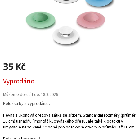
35 Kč
Měrná
Vyprodáno
cena:
Můžeme doručit do:
18.8.2026
Položka byla vyprodána…
Pevná silikonová dřezová zátka se sítkem. Standardní rozměry (průměr
10 cm) usnadňují montáž kuchyňského dřezu, ale také k odtoku v
umyvadle nebo vaně. Vhodné pro odtokové otvory o průměru až 10 cm.