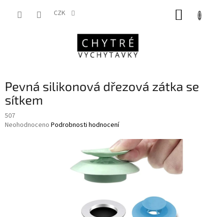
Přejít
NÁKUP
na
CZK
obsah
KOŠÍK
Pevná silikonová dřezová zátka se
sítkem
507
Průměrné
Neohodnoceno
Podrobnosti hodnocení
hodnocení
produktu
je
0,0
z
5
hvězdiček.