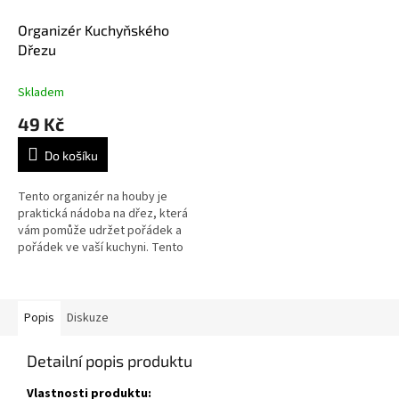
Organizér Kuchyňského
Dřezu
Skladem
49 Kč
Do košíku
Tento organizér na houby je
praktická nádoba na dřez, která
vám pomůže udržet pořádek a
pořádek ve vaší kuchyni. Tento
organizér vybavený otvory pro
odtok přebytečné vody,...
Popis
Diskuze
Detailní popis produktu
Vlastnosti produktu: