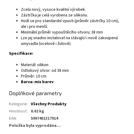
Zcela nový, vysoce kvalitní výrobek.
Zástrčka je celá vyrobena ze silikonu.
Hodí se pro standardní vpusti (průměr zástrčky 10 cm),
ale i pro menší.
Minimální průměr vypouštěcího otvoru: 38 mm
Lze jej snadno instalovat na stávající i nově zakoupená
umyvadla (ocelové i žulové).
Specifikace:
Materiál: silikon
Odtokový otvor: od 38 mm
Průměr: 10 cm
Barva: mix barev
Doplňkové parametry
Kategorie
:
Všechny Produkty
Hmotnost
:
0.02 kg
EAN
:
5907451317914
Položka byla vyprodána…