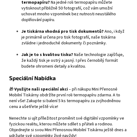
termopapíru?
Na jedné roli termopapíru můžete
vytisknout přibližně 50 fotografií, což vám umožní
uchovat mnoho vzpomínek bez nutnosti neustálého
doplňování papíru.
Je tiskárna vhodná pro tisk dokumentů?
Ano, i když
je primárně určena pro tisk fotografií, naše tiskárna
zvládne i jednoduché dokumenty či poznámky.
Jak je to s kvalitou tisku?
Naše technologie zajišťuje,
že každý tisk je ostrý a jasný. I přes černobílý formát
budete ohromeni detaily a kvalitou.
Speciální Nabídka
🎁
Využijte naši speciální akci
– při nákupu Mini Přenosné
Mobilní Tiskárny obdržíte první roli termopapíru zdarma. A to
není vše! Zakupte si balení 5 ks termopapíru za zvýhodněnou
cenu a ušetřete ještě více!
Nenechte si ujít příležitost proměnit své digitální vzpomínky ve
fyzickou realitu, kterou můžete sdílet s přáteli a rodinou.
Objednejte si svou Mini Přenosnou Mobilní Tiskárnu ještě dnes a
udržujte své vzpomínky živé navždy!