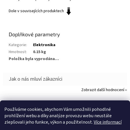
Dole v souvisejících produktech
Doplňkové parametry
Kategorie
:
Elektronika
Hmotnost
:
0.15 kg
Položka byla vyprodána…
Zobrazit další hodnocení
Z
á
Používáme cookies, abychom Vám umožnili pohodlné
p
prohlížení webu a díky analýze provozu webu neustále
a
zlepšovali jeho funkce, výkon a použitelnost.
Více informací
t