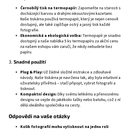
Černobílý tisk na termopapír:
Zapomeňte na starosti s
docházející barvou a drahými inkoustovými kazetami.
Naše tiskárna používá termopapír, který je nejen cenově
dostupný, ale také zajišťuje ostrý a jasný tisk každé
fotografie.
Ekonomická a ekologická volba:
Termopapír je snadno
dostupný a naše nabídka 5 ks termopapíru za akční cenu
na našem eshopu vám zaručí, že nikdy nebudete bez
papíru.
3.
Snadné použití
Plug & Play:
Už žádné složité instrukce a zdlouhavé
návody. Naše tiskárna je navržena tak, aby byla intuitivní a
uživatelsky přívětivá – stačí připojit, vybrat fotografii a
tisknout.
Kompaktní design:
Díky svému lehkému a přenosnému
designu se vejde do jakékoliv tašky nebo batohu, což z ní
dělá ideálního společníka na cesty.
Odpovědi na vaše otázky
Kolik fotografií mohu vytisknout na jednu roli