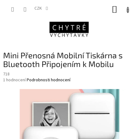
Přejít
NÁKUP
na
CZK
obsah
KOŠÍK
Mini Přenosná Mobilní Tiskárna s
Bluetooth Připojením k Mobilu
718
Průměrné
1 hodnocení
Podrobnosti hodnocení
hodnocení
produktu
je
5,0
z
5
hvězdiček.