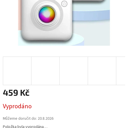
459 Kč
Měrná
Vyprodáno
cena:
Můžeme doručit do:
20.8.2026
Položka byla vyprodána…