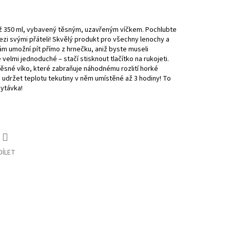
ž 350 ml, vybavený těsným, uzavřeným víčkem. Pochlubte
 svými přáteli! Skvělý produkt pro všechny lenochy a
vám umožní pít přímo z hrnečku, aniž byste museli
 velmi jednoduché – stačí stisknout tlačítko na rukojeti.
ěsné víko, které zabraňuje náhodnému rozlití horké
 udržet teplotu tekutiny v něm umístěné až 3 hodiny! To
hytávka!
DÍLET