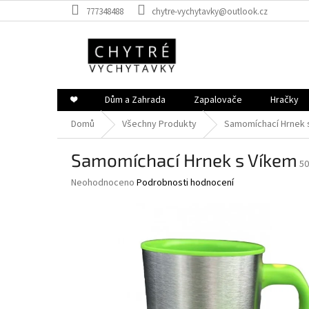
Přejít
777348488
chytre-vychytavky@outlook.cz
na
obsah
❤️
Dům a Zahrada
Zapalovače
Hračky
Domů
Všechny Produkty
Samomíchací Hrnek 
Samomíchací Hrnek s Víkem
50
Průměrné
Neohodnoceno
Podrobnosti hodnocení
hodnocení
produktu
je
0,0
z
5
hvězdiček.