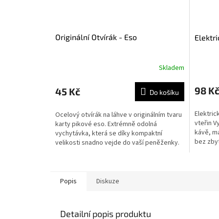
Originální Otvírák - Eso
Elektr
Skladem
98 K
45 Kč
Do košíku
Elektric
Ocelový otvírák na láhve v originálním tvaru
vteřin V
karty pikové eso. Extrémně odolná
kávě, ma
vychytávka, která se díky kompaktní
bez zbyt
velikosti snadno vejde do vaší peněženky.
Ideální jako malý...
Popis
Diskuze
Detailní popis produktu