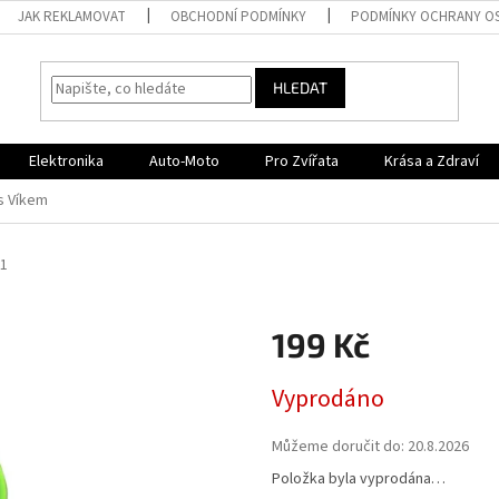
JAK REKLAMOVAT
OBCHODNÍ PODMÍNKY
PODMÍNKY OCHRANY O
HLEDAT
Elektronika
Auto-Moto
Pro Zvířata
Krása a Zdraví
s Víkem
1
199 Kč
Měrná
Vyprodáno
cena:
Můžeme doručit do:
20.8.2026
Položka byla vyprodána…