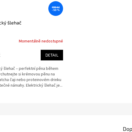
199 Kč
–50 %
ický šlehač
Momentálně nedostupné
č
DETAIL
ký šlehač – perfektní pěna během
ychutnejte si krémovou pěnu na
tcha čaji nebo proteinovém drinku
ečné námahy. Elektrický šlehač je...
Dop