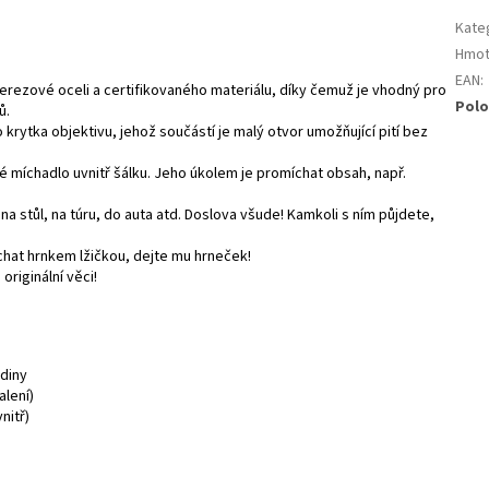
Kate
Hmot
EAN
:
nerezové oceli a certifikovaného materiálu, díky čemuž je vhodný pro
Polo
ů.
rytka objektivu, jehož součástí je malý otvor umožňující pití bez
lé míchadlo uvnitř šálku. Jeho úkolem je promíchat obsah, např.
 na stůl, na túru, do auta atd. Doslova všude! Kamkoli s ním půjdete,
hat hrnkem lžičkou, dejte mu hrneček!
riginální věci!
odiny
alení)
nitř)