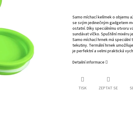
Samo míchací kelímek o objemu a
se svým jedinečným gadgetem mezi
ostatní. Díky speciálnímu otvoru 
sundávat víčko. Spuštění mixéru je
Samo míchací hrnek má speciální t
tekutiny. Termální hrnek umožňuje
je perfektní a velmi praktická vyc
Detailní informace
TISK
ZEPTAT SE
S