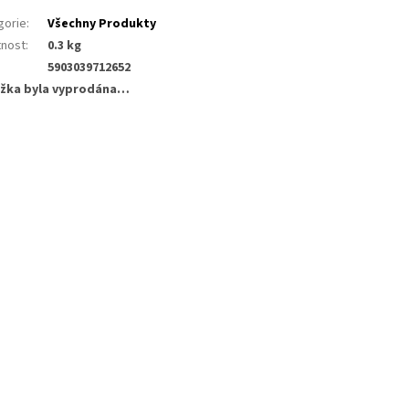
gorie
:
Všechny Produkty
nost
:
0.3 kg
5903039712652
žka byla vyprodána…