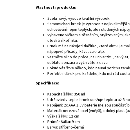
Vlastnosti produktu:
Zcela nový, vysoce kvalitní výrobek.
Samomíchací hrnek je vyroben z nejkvalitnější 
uchovávání nejen teplých, ale i studených nápoj
Vybaveno víčkem s těsněním, stylizovaným jako k
otevírání kelímku.
Hrnek má na rukojeti tlačítko, které aktivuje ma
nápojové přísady, kávu, cukr atp.
Vezměte si ho do práce, na univerzitu, na výlet,
uděláte senzaci a vyčníváte z davu.
Pokud vás štve někdo, kdo neumí potichu zamíc
Perfektní dárek pro každého, kdo má rád cool a o
Specifikace:
Kapacita šálku: 350 ml
Udržování v teple: hrnek udržuje teplotu až 3 h
Napájení: 2x AAA 1,5V baterie (nejsou součástí b
Materiál: nerezová ocel (vnější), odolný plast (uv
Výška šálku: 12 cm
Průměr šálku: 9 cm
Barva: stříbrno-černá