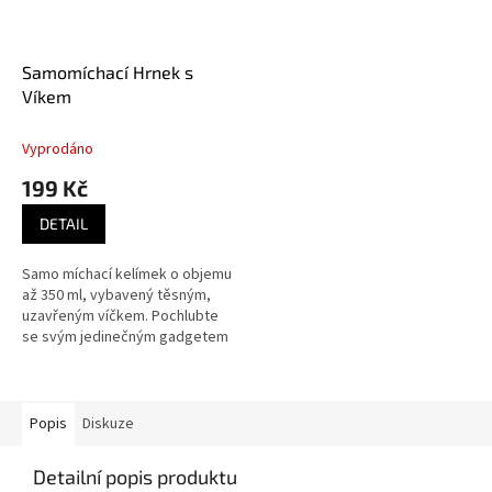
Samomíchací Hrnek s
Víkem
Vyprodáno
199 Kč
DETAIL
Samo míchací kelímek o objemu
až 350 ml, vybavený těsným,
uzavřeným víčkem. Pochlubte
se svým jedinečným gadgetem
mezi svými přáteli! Skvělý
produkt pro všechny lenochy a...
Popis
Diskuze
Detailní popis produktu