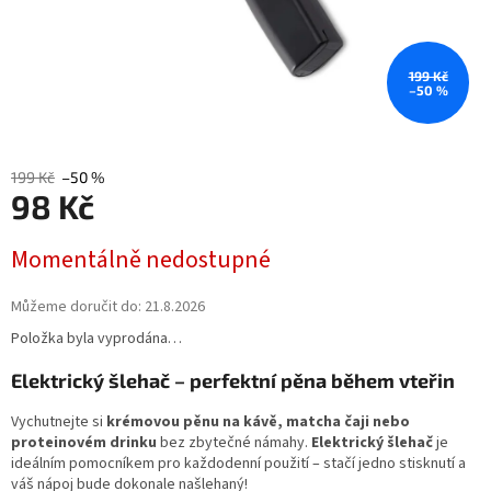
199 Kč
–50 %
199 Kč
–50 %
98 Kč
Měrná
Momentálně nedostupné
cena:
Můžeme doručit do:
21.8.2026
Položka byla vyprodána…
Elektrický šlehač – perfektní pěna během vteřin
Vychutnejte si
krémovou pěnu na kávě, matcha čaji nebo
proteinovém drinku
bez zbytečné námahy.
Elektrický šlehač
je
ideálním pomocníkem pro každodenní použití – stačí jedno stisknutí a
váš nápoj bude dokonale našlehaný!