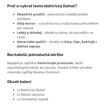
Proč si vybrat tento elektrický šlehač?
Okamžité použití
– jednoduché ovládání jedním
tlačítkem.
Silný motor
– vytvoří hustou a nadýchanou pěnu během
pár sekund.
Lehký a skladný
– ideální na doma, do kanceláře i na
cesty.
Univerzální využití
– vhodný na
kávy, čaje, koktejly i
mléčné nápoje
.
Bez kabelů, jednoduchá údržba
Napájení je zajištěno
bateriovým provozem
, takže
nepotřebujete kabely ani zásuvky. Snadné čištění a kvalitní
materiály zajišťují dlouhou životnost.
Obsah balení
1x Elektrický šlehač
1x Šlehací nástavec
1x Uživatelský manuál