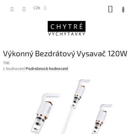
Přejít
NÁKUP
na
CZK
obsah
KOŠÍK
Výkonný Bezdrátový Vysavač 120W
706
Průměrné
1 hodnocení
Podrobnosti hodnocení
hodnocení
produktu
je
5,0
z
5
hvězdiček.