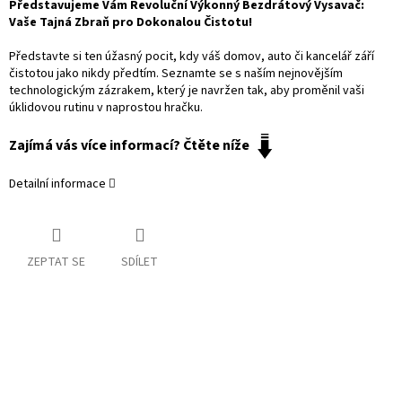
Představujeme Vám Revoluční Výkonný Bezdrátový Vysavač:
Vaše Tajná Zbraň pro Dokonalou Čistotu!
Představte si ten úžasný pocit, kdy váš domov, auto či kancelář září
čistotou jako nikdy předtím. Seznamte se s naším nejnovějším
technologickým zázrakem, který je navržen tak, aby proměnil vaši
úklidovou rutinu v naprostou hračku.
Zajímá vás více informací? Čtěte níže
Detailní informace
ZEPTAT SE
SDÍLET