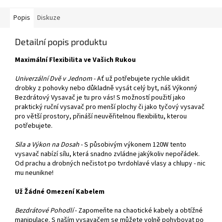
Popis
Diskuze
Detailní popis produktu
Maximální Flexibilita ve Vašich Rukou
Univerzální Dvě v Jednom
- Ať už potřebujete rychle uklidit
drobky z pohovky nebo důkladně vysát celý byt, náš Výkonný
Bezdrátový Vysavač je tu pro vás! S možností použití jako
praktický ruční vysavač pro menší plochy či jako tyčový vysavač
pro větší prostory, přináší neuvěřitelnou flexibilitu, kterou
potřebujete.
Sila a Výkon na Dosah
- S působivým výkonem 120W tento
vysavač nabízí sílu, která snadno zvládne jakýkoliv nepořádek.
Od prachu a drobných nečistot po tvrdohlavé vlasy a chlupy - nic
mu neunikne!
Už Žádné Omezení Kabelem
Bezdrátové Pohodlí
- Zapomeňte na chaotické kabely a obtížné
manipulace. S naším vysavačem se můžete volně pohybovat po