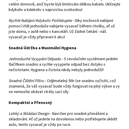
celém domově, aniž byste byli limitováni délkou kabelu. Uklízejte
kdykoliv a kdekoliv s naprostou svobodou!
Rychlé Nabíjení Kdykoliv Potřebujete
- Díky možnosti nabíjení
pomocí USB jednoduše nabijete vysavač během chvilky, ať už
jste doma, v autě nebo v kanceláři. Už žádné čekání - náš
vysavač je vždy připraven k akci!
Snadná Údržba a Maximální Hygiena
Jednoduché Vysypání Odpadu
- S revolučním systémem jedním
tlačítkem snadno a rychle vysypete odpad bez dotyku s
nečistotami. Hygiena a čistota nikdy nebyly jednodušší!
Snadné Čištění Filtru
- Odjímatelný filtr lze snadno vyčistit, což
znamená, že váš vysavač bude vždy fungovat na plný výkon a vy
se nemusíte obávat ztráty sací síly.
Kompaktní a Přenosný
Lehký a Skládací Design
- Navržen pro snadné přenášení a
skladování. Ať už jedete na dovolenou nebo potřebujete uklidit
auto, tento vysavač je vždy po ruce.