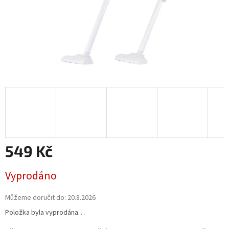
549 Kč
Měrná
Vyprodáno
cena:
Můžeme doručit do:
20.8.2026
Položka byla vyprodána…