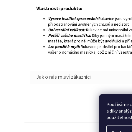
Vlastnosti produktu:
Vysoce kvalitní zpracování:
Rukavice jsou vyrob
při odstraňování uvolněných chlupů a nečistot.
Univerzální velikost:
Rukavice má univerzální v
Potěší vašeho mazlíčka:
Díky jemným masážním v
masáže, která pro něj může být uvolňující a pří
Lze použít k mytí:
Rukavice je ideální pro kartáč
vašeho domácího mazlíčka, což z ní činí všestran
Z
Používáme c
á
a díky analý
p
použitelnos
a
t