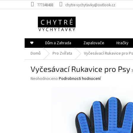
Přejít
777348488
chytre-vychytavky@outlook.cz
na
obsah
❤️
Dům a Zahrada
Zapalovače
Hračky
Domů
Pro Zvířata
Vyčesávací Rukavice pro P
Vyčesávací Rukavice pro Psy
Průměrné
Neohodnoceno
Podrobnosti hodnocení
hodnocení
produktu
je
0,0
z
5
hvězdiček.