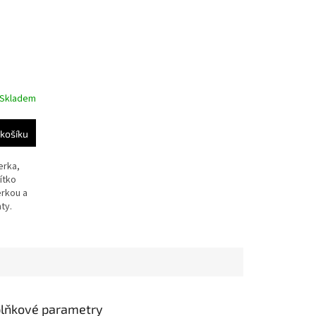
Skladem
košíku
erka,
ítko
erkou a
ty.
lňkové parametry