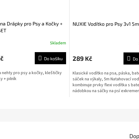
 na Drápky pro Psy a Kočky +
NUXIE Vodítko pro Psy 3v1 5m
SET
Skladem
Kč
289 Kč
Do košíku
Do 
 nehty pro psy a kočky, kleštičky
Klasické vodítko na psa, páska, bat
y + pilník
sáček na výkaly, 5m Natahovací vod
kombinuje prvky flexi vodítka s bat
nádobkou na sáčky na psí exkremen
Dop