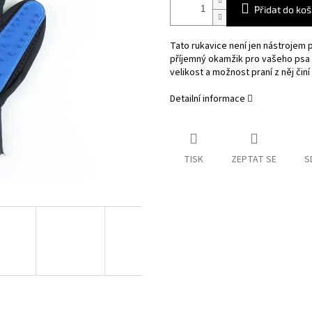
Přidat do koš
Tato rukavice není jen nástrojem p
příjemný okamžik pro vašeho psa 
velikost a možnost praní z něj či
Detailní informace
TISK
ZEPTAT SE
S