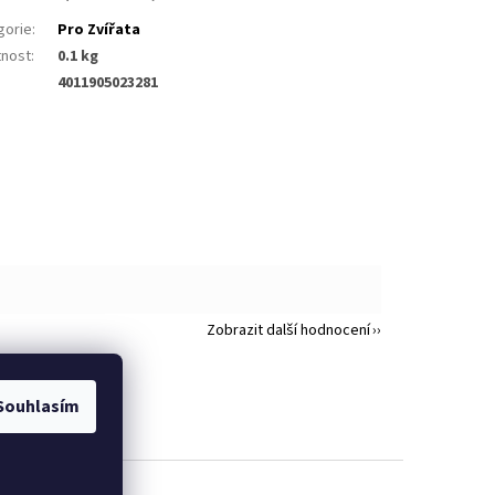
gorie
:
Pro Zvířata
nost
:
0.1 kg
4011905023281
Zobrazit další hodnocení
Souhlasím