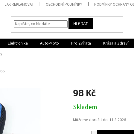
JAK REKLAMOVAT
OBCHODNÍ PODMÍNKY
PODMÍNKY OCHRANY O
HLEDAT
Elektronika
Auto-Moto
Pro Zvířata
Krása a Zdraví
sy
366
98 Kč
Měrná
Skladem
cena:
Můžeme doručit do:
11.8.2026