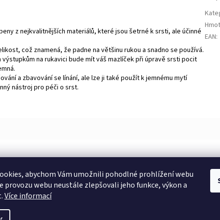
Kate
Hmot
eny z nejkvalitnějších materiálů, které jsou šetrné k srsti, ale účinné
EAN
:
elikost, což znamená, že padne na většinu rukou a snadno se používá.
ýstupkům na rukavici bude mít váš mazlíček při úpravě srsti pocit
jemná.
ování a zbavování se línání, ale lze ji také použít k jemnému mytí
ný nástroj pro péči o srst.
ookies, abychom Vám umožnili pohodlné prohlížení webu
ze provozu webu neustále zlepšovali jeho funkce, výkon a
t.
Více informací