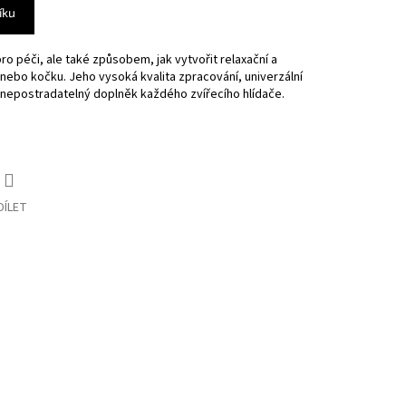
íku
ro péči, ale také způsobem, jak vytvořit relaxační a
nebo kočku. Jeho vysoká kvalita zpracování, univerzální
ní nepostradatelný doplněk každého zvířecího hlídače.
DÍLET