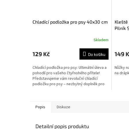
Chladící podložka pro psy 40x30 cm
Kleště
Pilník 
Skladem
129 Kč
149 
Do košíku
Chladící podložka pro psy: Ultimátní úleva a
Nůžky na
pohodlí pro vašeho čtyřnohého přítele!
na drápk
Představujeme vám revoluční chladící
podložku pro psy – nezbytný doplněk pro
každého...
Popis
Diskuze
Detailní popis produktu