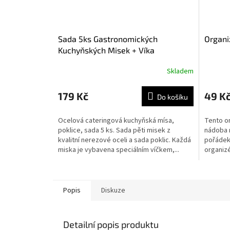
Sada 5ks Gastronomických
Organi
Kuchyňských Misek + Víka
Skladem
179 Kč
49 K
Do košíku
Ocelová cateringová kuchyňská mísa,
Tento or
poklice, sada 5 ks. Sada pěti misek z
nádoba 
kvalitní nerezové oceli a sada poklic. Každá
pořádek 
miska je vybavena speciálním víčkem,...
organiz
přebyteč
Popis
Diskuze
Detailní popis produktu