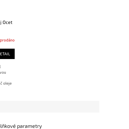
j Ocet
prodáno
ETAIL
í
ovou
č oleje
lňkové parametry