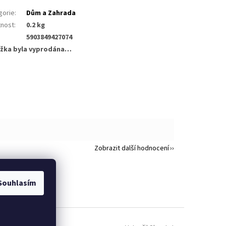
gorie
:
Dům a Zahrada
nost
:
0.2 kg
5903849427074
žka byla vyprodána…
Zobrazit další hodnocení
Souhlasím