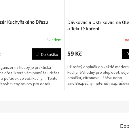
zér Kuchyňského Dřezu
Dávkovač a Ostřikovač na Ole
a Tekuté koření
Skladem
Vy
Průměrné
hodnocení
produktu
59 Kč
č
D
Do košíku
je
5,0
Užitečný doplněk do každé modern
ganizér na houby je praktická
z
kuchyně.Vhodný pro olej, ocet, sój
na dřez, která vám pomůže udržet
5
omáčku, citronovou šťávu nebo
a pořádek ve vaší kuchyni. Tento
hvězdiček.
víno.Bezpečný materiál: rozprašova
ér vybavený otvory pro odtok
je vyrobený z nerezové oceli a...
né vody,...
Dop