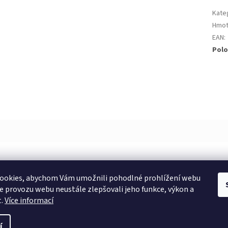
Kate
Hmot
EAN
:
Polo
ookies, abychom Vám umožnili pohodlné prohlížení webu
ze provozu webu neustále zlepšovali jeho funkce, výkon a
t.
Více informací
í