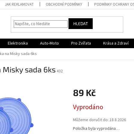
JAK REKLAMOVAT
OBCHODNÍ PODMÍNKY
PODMÍNKY OCHRANY O
HLEDAT
Elektronika
Auto-Moto
Pro Zvířata
Krása a Zdraví
íka na Misky sada 6ks
a Misky sada 6ks
432
89 Kč
Měrná
Vyprodáno
cena:
Můžeme doručit do:
18.8.2026
Položka byla vyprodána…