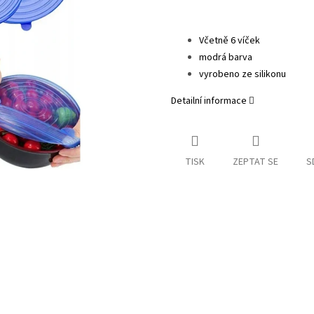
Včetně 6 víček
modrá barva
vyrobeno ze silikonu
Detailní informace
TISK
ZEPTAT SE
S