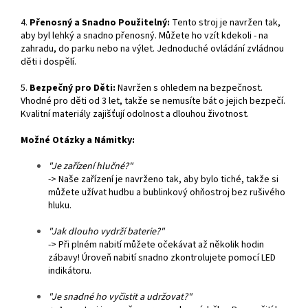
4.
Přenosný a Snadno Použitelný:
Tento stroj je navržen tak,
aby byl lehký a snadno přenosný. Můžete ho vzít kdekoli - na
zahradu, do parku nebo na výlet. Jednoduché ovládání zvládnou
děti i dospělí.
5.
Bezpečný pro Děti:
Navržen s ohledem na bezpečnost.
Vhodné pro děti od 3 let, takže se nemusíte bát o jejich bezpečí.
Kvalitní materiály zajišťují odolnost a dlouhou životnost.
Možné Otázky a Námitky:
"Je zařízení hlučné?"
-> Naše zařízení je navrženo tak, aby bylo tiché, takže si
můžete užívat hudbu a bublinkový ohňostroj bez rušivého
hluku.
"Jak dlouho vydrží baterie?"
-> Při plném nabití můžete očekávat až několik hodin
zábavy! Úroveň nabití snadno zkontrolujete pomocí LED
indikátoru.
"Je snadné ho vyčistit a udržovat?"