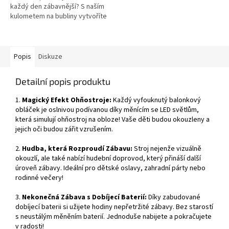
každý den zábavnější? S naším
kulometem na bubliny vytvoříte
stovky bublin během pár vteřin!
Ideální pro děti, ale i...
Popis
Diskuze
Detailní popis produktu
1.
Magický Efekt Ohňostroje:
Každý vyfouknutý balonkový
obláček je oslnivou podívanou díky měnícím se LED světlům,
která simulují ohňostroj na obloze! Vaše děti budou okouzleny a
jejich oči budou zářit vzrušením.
2.
Hudba, která Rozproudí Zábavu:
Stroj nejenže vizuálně
okouzlí, ale také nabízí hudební doprovod, který přináší další
úroveň zábavy. Ideální pro dětské oslavy, zahradní párty nebo
rodinné večery!
3.
Nekonečná Zábava s Dobíjecí Baterií:
Díky zabudované
dobíjecí baterii si užijete hodiny nepřetržité zábavy. Bez starostí
s neustálým měněním baterií. Jednoduše nabijete a pokračujete
v radosti!