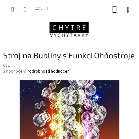
Přejít
NÁKUP
na
CZK
obsah
KOŠÍK
Stroj na Bubliny s Funkcí Ohňostroje
682
Průměrné
3 hodnocení
Podrobnosti hodnocení
hodnocení
produktu
je
5,0
z
5
hvězdiček.