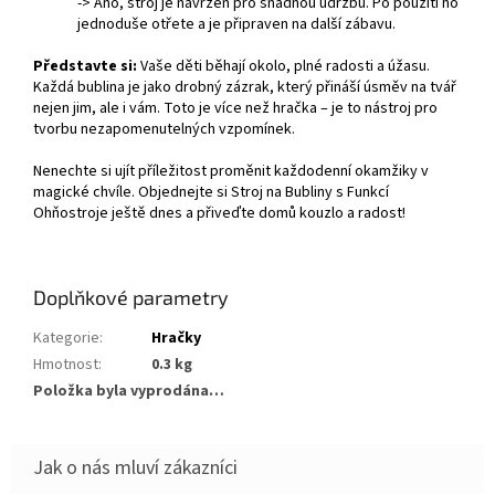
-> Ano, stroj je navržen pro snadnou údržbu. Po použití ho
jednoduše otřete a je připraven na další zábavu.
Představte si:
Vaše děti běhají okolo, plné radosti a úžasu.
Každá bublina je jako drobný zázrak, který přináší úsměv na tvář
nejen jim, ale i vám. Toto je více než hračka – je to nástroj pro
tvorbu nezapomenutelných vzpomínek.
Nenechte si ujít příležitost proměnit každodenní okamžiky v
magické chvíle. Objednejte si Stroj na Bubliny s Funkcí
Ohňostroje ještě dnes a přiveďte domů kouzlo a radost!
Doplňkové parametry
Kategorie
:
Hračky
Hmotnost
:
0.3 kg
Položka byla vyprodána…