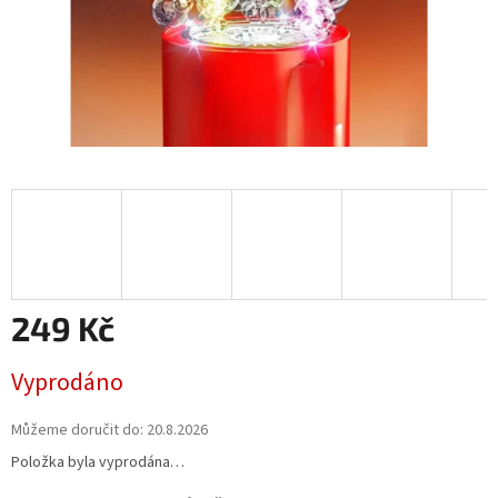
249 Kč
Měrná
Vyprodáno
cena:
Můžeme doručit do:
20.8.2026
Položka byla vyprodána…