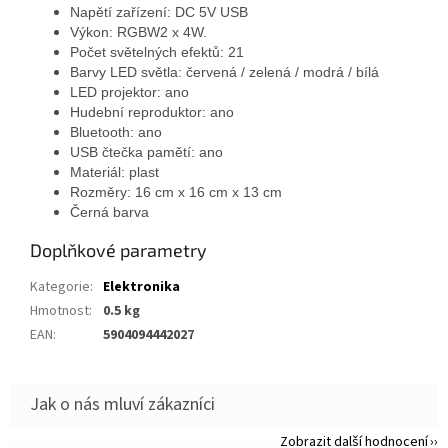
Napětí zařízení: DC 5V USB
Výkon: RGBW2 x 4W.
Počet světelných efektů: 21
Barvy LED světla: červená / zelená / modrá / bílá
LED projektor: ano
Hudební reproduktor: ano
Bluetooth: ano
USB čtečka pamětí: ano
Materiál: plast
Rozměry: 16 cm x 16 cm x 13 cm
Černá barva
Doplňkové parametry
Kategorie
:
Elektronika
Hmotnost
:
0.5 kg
EAN
:
5904094442027
Zobrazit další hodnocení