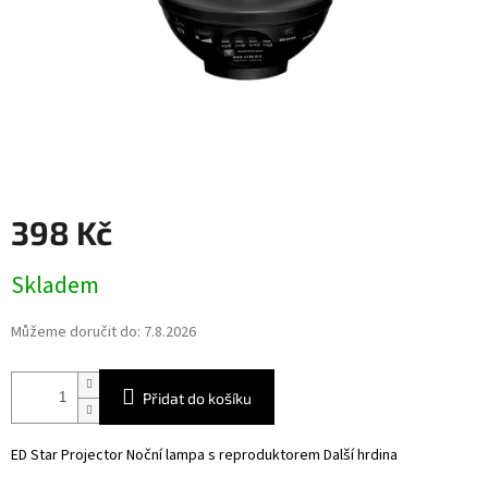
398 Kč
Měrná
Skladem
cena:
Můžeme doručit do:
7.8.2026
Přidat do košíku
ED Star Projector Noční lampa s reproduktorem Další hrdina