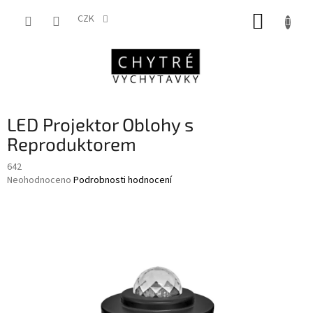
Přejít
NÁKUP
na
CZK
obsah
KOŠÍK
LED Projektor Oblohy s
Reproduktorem
642
Průměrné
Neohodnoceno
Podrobnosti hodnocení
hodnocení
produktu
je
0,0
z
5
hvězdiček.