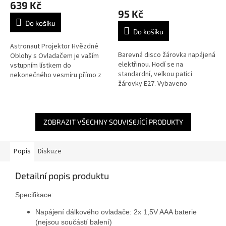
639 Kč
produktu
95 Kč
je
Do košíku
5,0
Do košíku
z
5
Astronaut Projektor Hvězdné
Barevná disco žárovka napájená
hvězdiček.
Oblohy s Ovladačem je vaším
elektřinou. Hodí se na
vstupním lístkem do
standardní, velkou patici
nekonečného vesmíru přímo z
žárovky E27. Vybaveno
pohodlí vašeho domova. Tento
energeticky úspornými LED
úžasný projektor vám umožní
diodami s nízkou spotřebou
přenést se do...
energie (pouze 3W)....
ZOBRAZIT VŠECHNY SOUVISEJÍCÍ PRODUKTY
Popis
Diskuze
Detailní popis produktu
Specifikace:
Napájení dálkového ovladače: 2x 1,5V AAA baterie
(nejsou součástí balení)