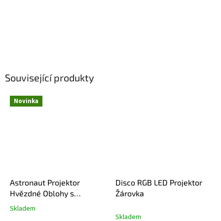
Související produkty
Novinka
Astronaut Projektor
Disco RGB LED Projektor
Hvězdné Oblohy s
Žárovka
Ovladačem
Skladem
Průměrné
Skladem
hodnocení