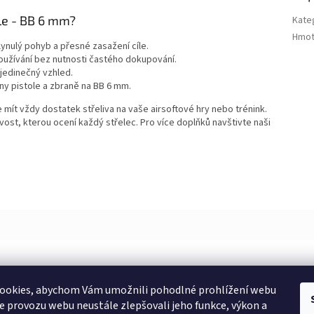
ole - BB 6 mm?
Kate
Hmot
ynulý pohyb a přesné zasažení cíle.
oužívání bez nutnosti častého dokupování.
jedinečný vzhled.
y pistole a zbraně na BB 6 mm.
mít vždy dostatek střeliva na vaše airsoftové hry nebo trénink.
ivost, kterou ocení každý střelec. Pro více doplňků navštivte naši
ookies, abychom Vám umožnili pohodlné prohlížení webu
ze provozu webu neustále zlepšovali jeho funkce, výkon a