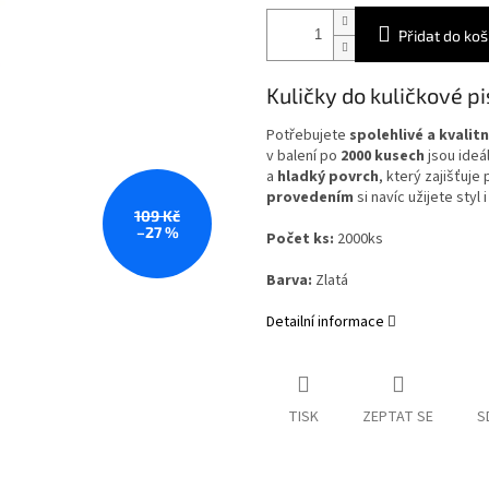
Přidat do koš
Kuličky do kuličkové p
Potřebujete
spolehlivé a kvalitn
v balení po
2000 kusech
jsou ideá
a
hladký povrch
, který zajišťuje
provedením
si navíc užijete styl 
109 Kč
–27 %
Počet ks:
2000ks
Barva:
Zlatá
Detailní informace
TISK
ZEPTAT SE
S