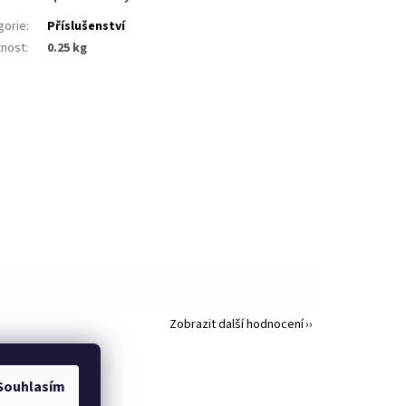
gorie
:
Příslušenství
nost
:
0.25 kg
Zobrazit další hodnocení
Souhlasím