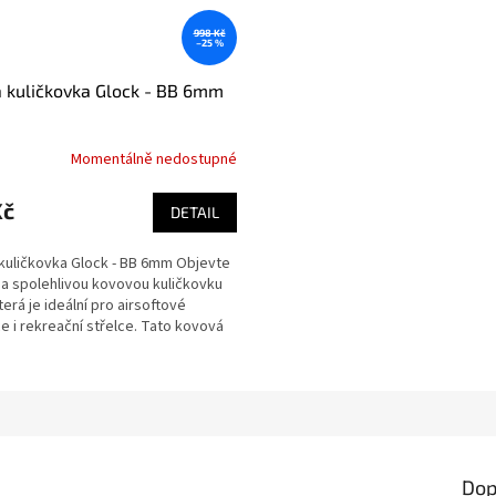
998 Kč
–25 %
 kuličkovka Glock - BB 6mm
Momentálně nedostupné
Kč
DETAIL
kuličkovka Glock - BB 6mm Objevte
 a spolehlivou kovovou kuličkovku
terá je ideální pro airsoftové
 i rekreační střelce. Tato kovová
.
Dop