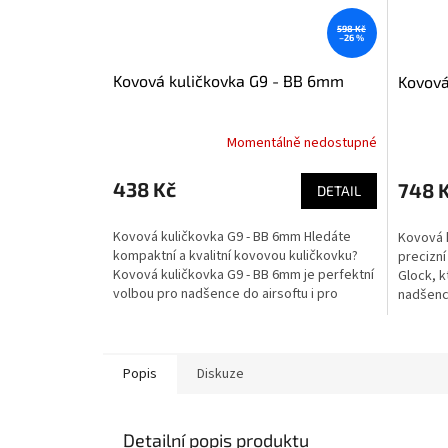
598 Kč
–26 %
Kovová kuličkovka G9 - BB 6mm
Kovová
Momentálně nedostupné
438 Kč
748 
DETAIL
Kovová kuličkovka G9 - BB 6mm Hledáte
Kovová 
kompaktní a kvalitní kovovou kuličkovku?
precizní
Kovová kuličkovka G9 - BB 6mm je perfektní
Glock, k
volbou pro nadšence do airsoftu i pro
nadšence
rekreační...
pistole..
Popis
Diskuze
Detailní popis produktu