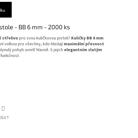
íku
istole - BB 6 mm - 2000 ks
í střelivo
pro svou kuličkovou pistoli?
Kuličky BB 6 mm
lní volbou pro všechny, kdo hledají
maximální přesnost
 plynulý pohyb uvnitř hlavně. S jejich
elegantním zlatým
i funkčnost.
DÍLET