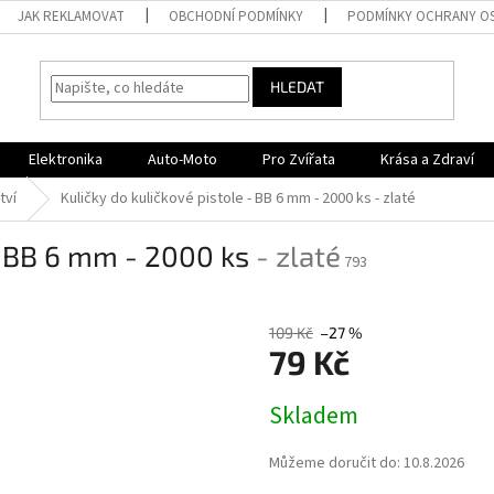
JAK REKLAMOVAT
OBCHODNÍ PODMÍNKY
PODMÍNKY OCHRANY O
HLEDAT
Elektronika
Auto-Moto
Pro Zvířata
Krása a Zdraví
tví
Kuličky do kuličkové pistole - BB 6 mm - 2000 ks
- zlaté
 - BB 6 mm - 2000 ks
- zlaté
793
109 Kč
–27 %
79 Kč
Měrná
Skladem
cena:
Můžeme doručit do:
10.8.2026