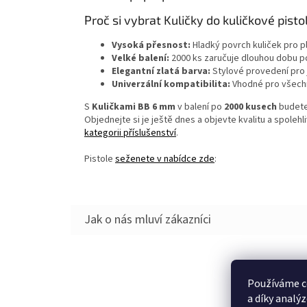
Proč si vybrat Kuličky do kuličkové pist
Vysoká přesnost:
Hladký povrch kuliček pro pl
Velké balení:
2000 ks zaručuje dlouhou dobu p
Elegantní zlatá barva:
Stylové provedení pro 
Univerzální kompatibilita:
Vhodné pro všechn
S
Kuličkami BB 6 mm
v balení po
2000 kusech
budete 
Objednejte si je ještě dnes a objevte kvalitu a spolehl
kategorii příslušenství
.
Pistole
seženete v nabídce zde
:
Z
Používáme c
á
a díky analý
p