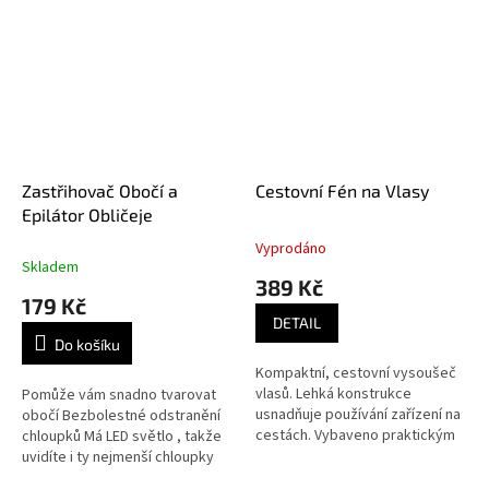
Zastřihovač Obočí a
Cestovní Fén na Vlasy
Epilátor Obličeje
Vyprodáno
Průměrné
Skladem
hodnocení
389 Kč
produktu
179 Kč
je
DETAIL
5,0
Do košíku
z
Kompaktní, cestovní vysoušeč
5
vlasů. Lehká konstrukce
Pomůže vám snadno tvarovat
hvězdiček.
usnadňuje používání zařízení na
obočí Bezbolestné odstranění
cestách. Vybaveno praktickým
chloupků Má LED světlo , takže
multifunkčním tlačítkem, které
uvidíte i ty nejmenší chloupky
vám umožní rychle upravit...
Malá velikost - vejde se...