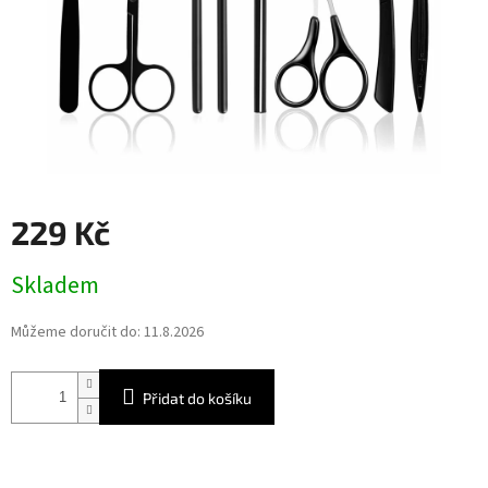
229 Kč
Měrná
Skladem
cena:
Můžeme doručit do:
11.8.2026
Přidat do košíku