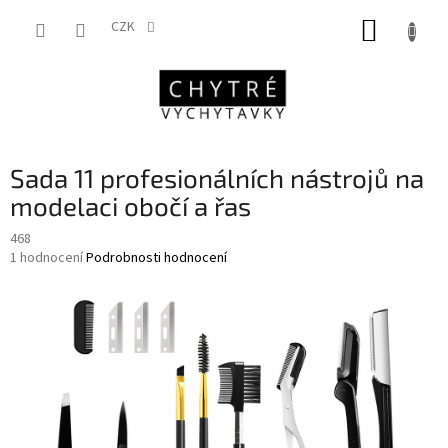
Přejít
NÁKUP
na
CZK
obsah
KOŠÍK
Sada 11 profesionálních nástrojů na
modelaci obočí a řas
468
Průměrné
1 hodnocení
Podrobnosti hodnocení
hodnocení
produktu
je
5,0
z
5
hvězdiček.