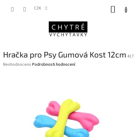
Přejít
NÁKUP
na
CZK
obsah
KOŠÍK
Hračka pro Psy Gumová Kost 12cm
417
Průměrné
Neohodnoceno
Podrobnosti hodnocení
hodnocení
produktu
je
0,0
z
5
hvězdiček.