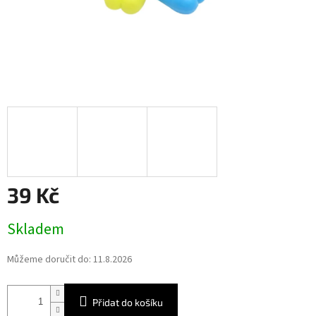
39 Kč
Měrná
Skladem
cena:
Můžeme doručit do:
11.8.2026
Přidat do košíku