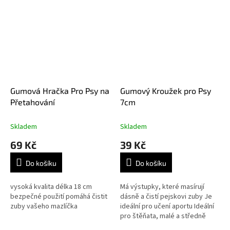
Gumová Hračka Pro Psy na
Gumový Kroužek pro Psy
Přetahování
7cm
Skladem
Skladem
69 Kč
39 Kč
Do košíku
Do košíku
vysoká kvalita délka 18 cm
Má výstupky, které masírují
bezpečné použití pomáhá čistit
dásně a čistí pejskovi zuby Je
zuby vašeho mazlíčka
ideální pro učení aportu Ideální
pro štěňata, malé a středně
velké psy Průměr: 7 cm