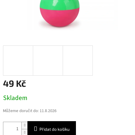
49 Kč
Měrná
Skladem
cena:
Můžeme doručit do:
11.8.2026
Přidat do košíku