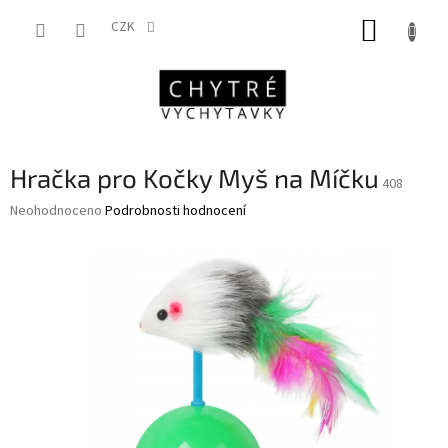
Přejít
NÁKUP
na
CZK
obsah
KOŠÍK
Hračka pro Kočky Myš na Míčku
408
Průměrné
Neohodnoceno
Podrobnosti hodnocení
hodnocení
produktu
je
0,0
z
5
hvězdiček.