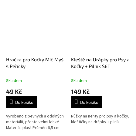
Hračka pro Kočky Míč Myš
Kleště na Drápky pro Psy a
s Peříčky
Kočky + Pilník SET
Skladem
Skladem
49 Kč
149 Kč
Do košíku
Do košíku
Vyrobeno z pevných a odolných
Nůžky na nehty pro psy a kočky,
materiálů, přesto velmi lehké
kleštičky na drápky + pilník
Materiál: plast Průměr: 6,5 cm