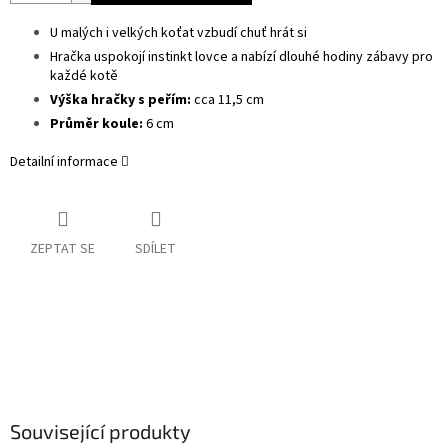
U malých i velkých koťat vzbudí chuť hrát si
Hračka uspokojí instinkt lovce a nabízí dlouhé hodiny zábavy pro
každé kotě
Výška hračky s peřím:
cca 11,5 cm
Průměr koule:
6 cm
Detailní informace
ZEPTAT SE
SDÍLET
Související produkty