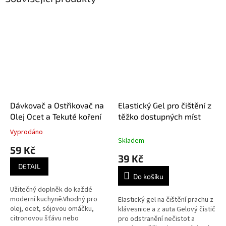
Dávkovač a Ostřikovač na
Elastický Gel pro čištění z
Olej Ocet a Tekuté koření
těžko dostupných míst
Vyprodáno
Průměrné
Skladem
hodnocení
59 Kč
produktu
39 Kč
je
DETAIL
5,0
Do košíku
z
Užitečný doplněk do každé
5
moderní kuchyně.Vhodný pro
Elastický gel na čištění prachu z
hvězdiček.
olej, ocet, sójovou omáčku,
klávesnice a z auta Gelový čistič
citronovou šťávu nebo
pro odstranění nečistot a