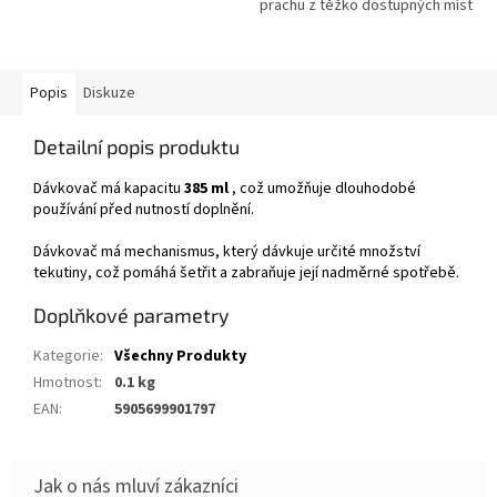
víno.Bezpečný materiál:
prachu z těžko dostupných míst
rozprašovač oleje je vyrobený z
nerezové oceli a...
Popis
Diskuze
Detailní popis produktu
Dávkovač má kapacitu
385 ml
, což umožňuje dlouhodobé
používání před nutností doplnění.
Dávkovač má mechanismus, který dávkuje určité množství
tekutiny, což pomáhá šetřit a zabraňuje její nadměrné spotřebě.
Doplňkové parametry
Kategorie
:
Všechny Produkty
Hmotnost
:
0.1 kg
EAN
:
5905699901797