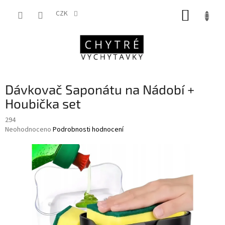
Přejít
NÁKUP
na
CZK
obsah
KOŠÍK
Dávkovač Saponátu na Nádobí +
Houbička set
294
Průměrné
Neohodnoceno
Podrobnosti hodnocení
hodnocení
produktu
je
0,0
z
5
hvězdiček.