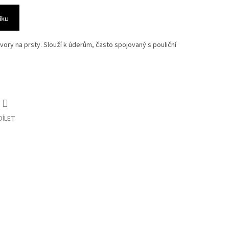
íku
vory na prsty. Slouží k úderům, často spojovaný s pouliční
DÍLET