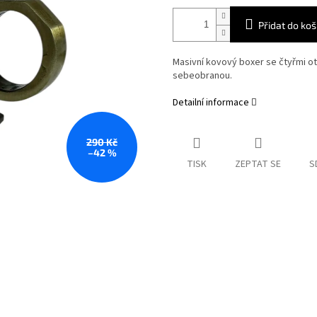
Přidat do koš
Masivní kovový boxer se čtyřmi ot
sebeobranou.
Detailní informace
290 Kč
–42 %
TISK
ZEPTAT SE
S