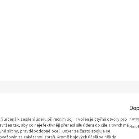
Dop
Kate
ň určená k zesílení úderu při ručním boji. Tvořen je čtyřmi otvory pro
avržen tak, aby co nejefektivněji přenesl sílu úderu do cíle. Povrch má
Hmot
vné slitiny, pravděpodobně oceli. Boxer se často spojuje se
považován za zakázanou zbraň. Kromě bojových účelů se někdy