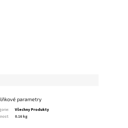
lňkové parametry
gorie
:
Všechny Produkty
nost
:
0.16 kg