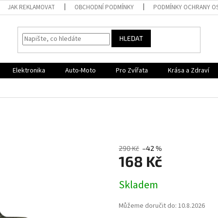
JAK REKLAMOVAT
OBCHODNÍ PODMÍNKY
PODMÍNKY OCHRANY O
HLEDAT
Elektronika
Auto-Moto
Pro Zvířata
Krása a Zdraví
290 Kč
–42 %
168 Kč
Měrná
Skladem
cena:
Můžeme doručit do:
10.8.2026